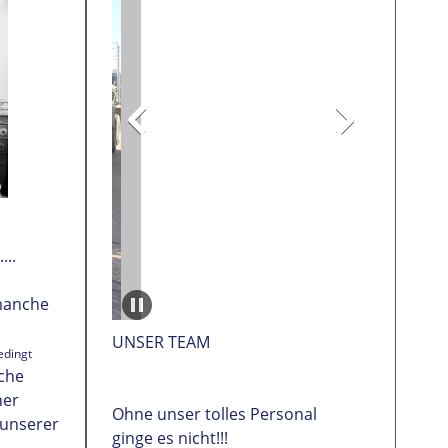
...
 manche
UNSER TEAM
edingt
che
her
Ohne unser tolles Personal
 unserer
ginge es nicht!!!