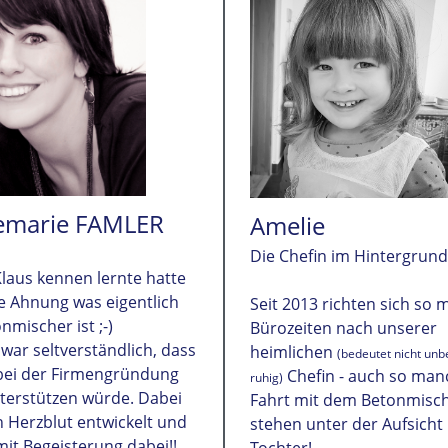
emarie FAMLER
Amelie
Die Chefin im Hintergrund.
Klaus kennen lernte hatte
ne Ahnung was eigentlich
Seit 2013 richten sich so
nmischer ist ;-)
Bürozeiten nach unserer
 war seltverständlich, dass
heimlichen
(bedeutet nicht unb
 bei der Firmengründung
Chefin - auch so man
ruhig)
terstützen würde. Dabei
Fahrt mit dem Betonmisc
h Herzblut entwickelt und
stehen unter der Aufsicht
mit Begeisterung dabei!!